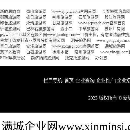
新敏思教育
微山旅游网
www.rjnyfz.com官网首页
长春搬家信息
郧西旅游网
雄县旅游网
荆州旅游网
云阳旅游网
黔江旅游网
印台旅游网
永清旅游网
甘泉旅游网
www.scpstech.com官网首页
忻城旅游网
巴林右旗旅游网
壶小二
中牟旅游网
苏州厂房网
psywh.com此域名在聚名网www.juming.com一口价出售，有意者请前
黑龙江省龙蛙农业发展股份有限公司
洞头旅游网
www.gongcaiyu
景县旅游网
安溪旅游网
www.jxctgsgl.com官网首页
通城旅游网
慧了么教育
白银旅游网
徐州木箱
常州旅游网
www.yhwjjj.c
ETM早教管家
额济纳旗旅游网
托克托旅游网
办公族
栏目导航:
首页
|
企业查询
|
企业推广
|
企业
2023 版权所有 ©
满城企业网www.xinmin